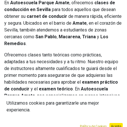
En
Autoescuela Parque Amate
, ofrecemos
clases de
conducción en Sevilla
para todos aquellos que desean
obtener su
carnet de conducir
de manera rápida, eficiente
y segura. Ubicados en el barrio de
Amate
, en el corazón de
Sevilla, también atendemos a estudiantes de zonas
cercanas como
San Pablo
,
Macarena
,
Triana
y
Los
Remedios
.
Ofrecemos clases tanto teóricas como prácticas,
adaptadas a tus necesidades y a tu ritmo. Nuestro equipo
de instructores altamente cualificados te guiará desde el
primer momento para asegurarse de que adquieras las
habilidades necesarias para aprobar el
examen práctico
de conducir
y el
examen teórico
. En
Autoescuela
Parque Amate
, nos especializamos en cursos intensivos
que permiten a nuestros estudiantes obtener su
permiso
Utilizamos cookies para garantizarle una mejor
de conducir
en solo 15 días, combinando formación
experiencia.
teórica y práctica de manera eficiente.
Política de Cookies
Acepto